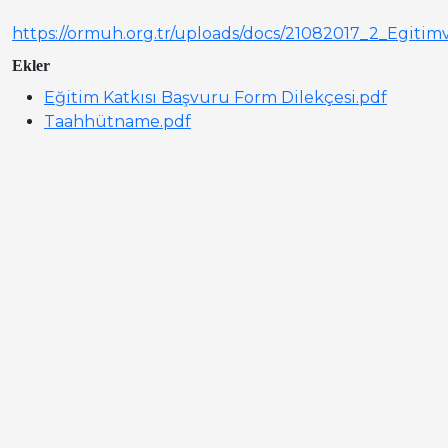
https://ormuh.org.tr/uploads/docs/21082017_2_Egitim
Ekler
Eğitim Katkısı Başvuru Form Dilekçesi.pdf
Taahhütname.pdf