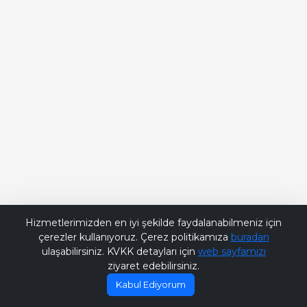
Bana Soru Sor | Ask Me
Hizmetlerimizden en iyi şekilde faydalanabilmeniz için
çerezler kullanıyoruz. Çerez politikamıza
buradan
ulaşabilirsiniz. KVKK detayları için
web sayfamızı
ziyaret edebilirsiniz.
Kabul Ediyorum