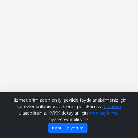
Bana Soru Sor | Ask Me
Hizmetlerimizden en iyi şekilde faydalanabilmeniz için
çerezler kullanıyoruz. Çerez politikamıza
buradan
ulaşabilirsiniz. KVKK detayları için
web sayfamızı
ziyaret edebilirsiniz.
Kabul Ediyorum