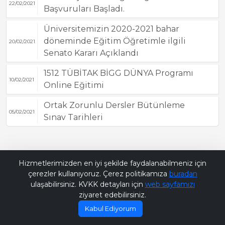
22/02/2021
Başvuruları Başladı.
Üniversitemizin 2020-2021 bahar
döneminde Eğitim Öğretimle ilgili
20/02/2021
Senato Kararı Açıklandı
1512 TÜBİTAK BİGG DÜNYA Programı
10/02/2021
Online Eğitimi
Ortak Zorunlu Dersler Bütünleme
05/02/2021
Sınav Tarihleri
Bana Soru Sor | Ask Me
Hizmetlerimizden en iyi şekilde faydalanabilmeniz için
çerezler kullanıyoruz. Çerez politikamıza
buradan
ulaşabilirsiniz. KVKK detayları için
web sayfamızı
ziyaret edebilirsiniz.
Kabul Ediyorum