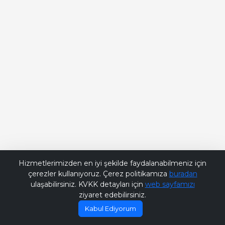
Bana Soru Sor | Ask Me
Hizmetlerimizden en iyi şekilde faydalanabilmeniz için
çerezler kullanıyoruz. Çerez politikamıza
buradan
ulaşabilirsiniz. KVKK detayları için
web sayfamızı
ziyaret edebilirsiniz.
Kabul Ediyorum