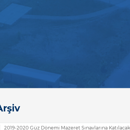
rşiv
2019-2020 Güz Dönemi Mazeret Sınavlarına Katılacak