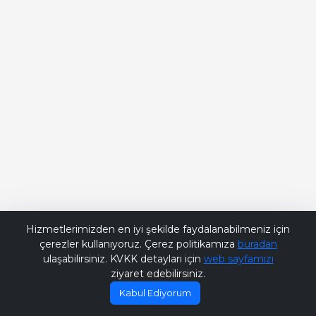
Bana Soru Sor | Ask Me
Hizmetlerimizden en iyi şekilde faydalanabilmeniz için
çerezler kullanıyoruz. Çerez politikamıza
buradan
ulaşabilirsiniz. KVKK detayları için
web sayfamızı
ziyaret edebilirsiniz.
Kabul Ediyorum